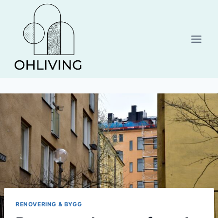
Skip
to
content
RENOVERING & BYGG