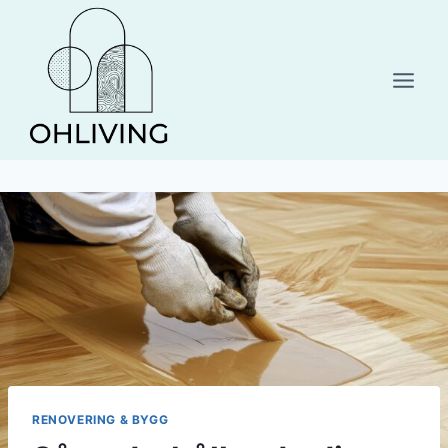
Skip
to
content
RENOVERING & BYGG