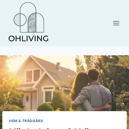
Skip
to
content
HEM & TRÄDGÅRD